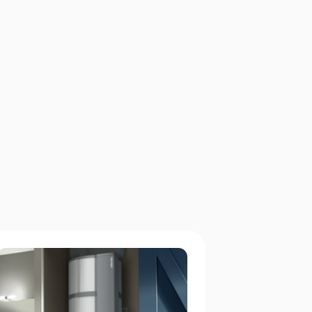
0
sous-traitance