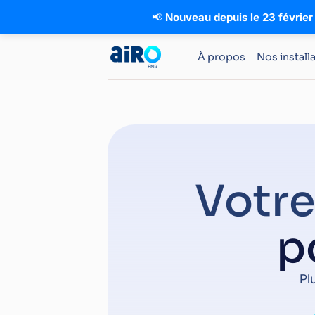
📢
Nouveau depuis le 23 février
À propos
Nos install
Votre
p
Pl