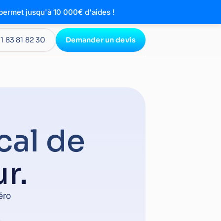
ermet jusqu'à 10 000€ d'aides !
1 83 81 82 30
Demander un devis
cal de
r.
éro