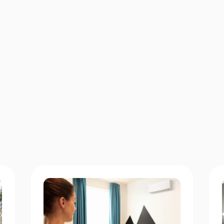
+300
100%
installations réalisées
de clients satisfaits